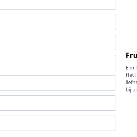
Fru
Een k
Het f
lief
bij o