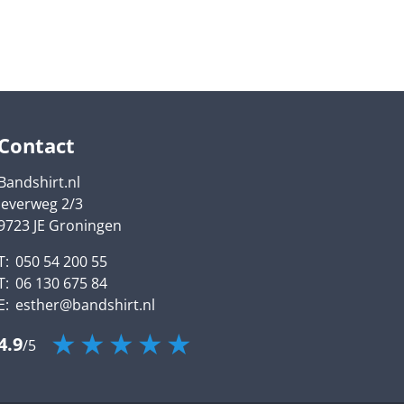
Contact
Bandshirt.nl
Jeverweg
2/3
9723 JE
Groningen
T:
050 54 200 55
T:
06 130 675 84
E:
esther@bandshirt.nl
4.9
/
5